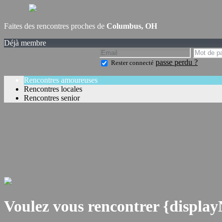
Faites des rencontres proches de
Columbus, OH
Déjà membre
passe perdu ?
Rester connecté
Rencontres amoureuses
Rencontres locales
Rencontres senior
Voulez vous rencontrer {displa