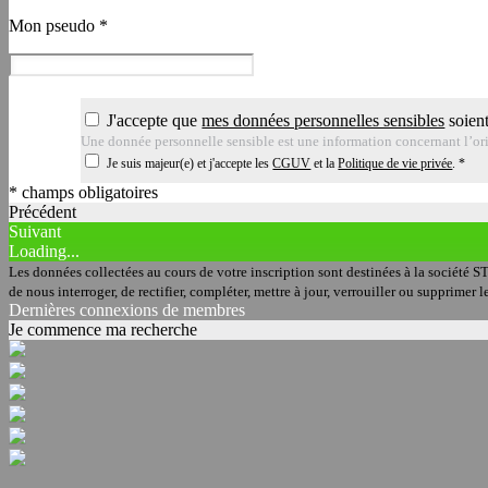
Mon pseudo
*
J'accepte que
mes données personnelles sensibles
soient
Une donnée personnelle sensible est une information concernant l’orig
Je suis majeur(e) et j'accepte les
CGUV
et la
Politique de vie privée
.
*
* champs obligatoires
Précédent
Suivant
Loading...
Les données collectées au cours de votre inscription sont destinées à la société ST
de nous interroger, de rectifier, compléter, mettre à jour, verrouiller ou supprim
Dernières connexions de membres
Je commence ma recherche