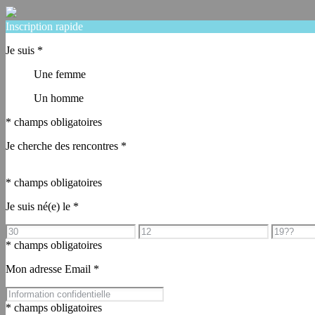
Inscription rapide
Je suis
*
Une femme
Un homme
* champs obligatoires
Je cherche des rencontres
*
* champs obligatoires
Je suis né(e) le
*
* champs obligatoires
Mon adresse Email
*
* champs obligatoires