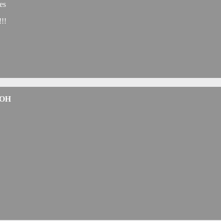
es
!!!
 OH