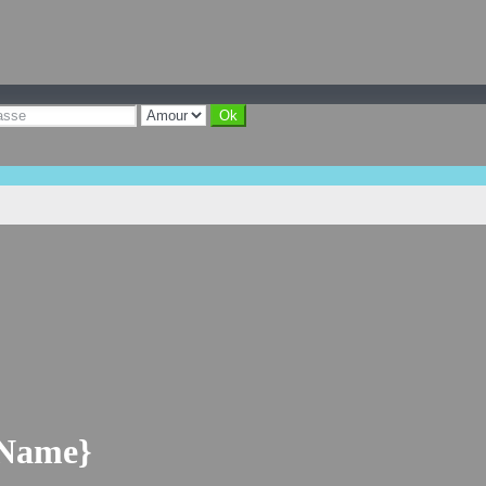
yName}