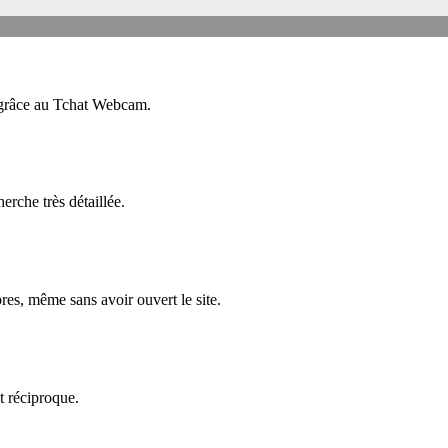
 grâce au Tchat Webcam.
rche très détaillée.
es, même sans avoir ouvert le site.
t réciproque.