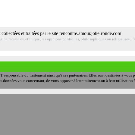
 collectées et traitées par le site rencontre.amour.jolie-ronde.com
ine raciale ou ethnique, les opinions politiques, philosophiques ou religieuses, l’a
T, responsable du traitement ainsi qu'à ses partenaires. Elles sont destinées à vous
er les données vous concernant, de vous opposer à leur traitement ou à leur utilisati