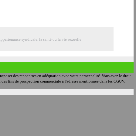
ppartenance syndicale, la santé ou la vie sexuelle
 proposer des rencontres en adéquation avec votre personnalité. Vous avez le droit
on à des fins de prospection commerciale à l'adresse mentionnée dans les CGUV.