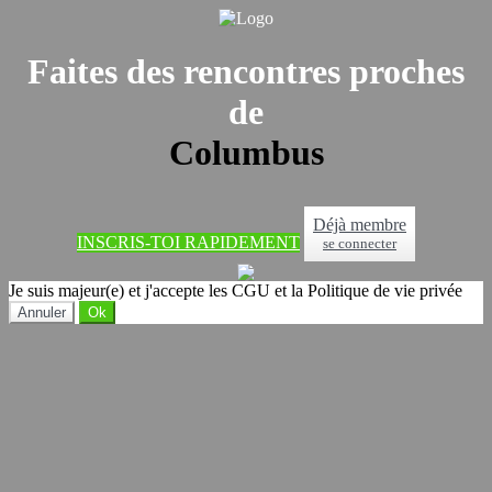
Faites des rencontres proches
de
Columbus
Déjà membre
INSCRIS-TOI RAPIDEMENT
se connecter
Je suis majeur(e) et j'accepte les CGU et la Politique de vie privée
Annuler
Ok