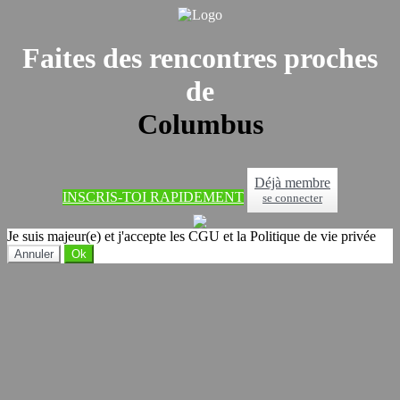
Faites des rencontres proches
de
Columbus
Déjà membre
INSCRIS-TOI RAPIDEMENT
se connecter
Je suis majeur(e) et j'accepte les CGU et la Politique de vie privée
Annuler
Ok