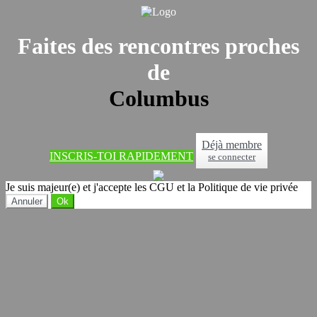
Faites des rencontres proches
de
Columbus
Déjà membre
INSCRIS-TOI RAPIDEMENT
se connecter
Je suis majeur(e) et j'accepte les CGU et la Politique de vie privée
Annuler
Ok